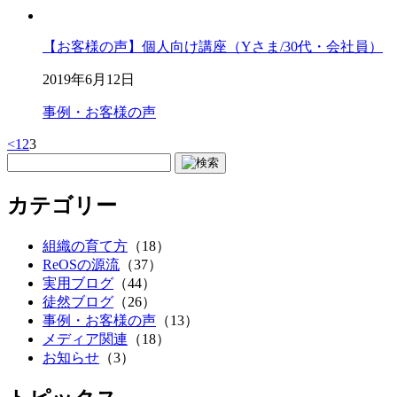
【お客様の声】個人向け講座（Yさま/30代・会社員）
2019年6月12日
事例・お客様の声
<
1
2
3
カテゴリー
組織の育て方
（18）
ReOSの源流
（37）
実用ブログ
（44）
徒然ブログ
（26）
事例・お客様の声
（13）
メディア関連
（18）
お知らせ
（3）