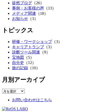
徒然ブログ
（26）
事例・お客様の声
（13）
メディア関連
（18）
お知らせ
（3）
トピックス
研修・ワークショップ
（3）
キャリアトランプ
（3）
診断ツール関連
（9）
宝地図
（5）
自分史
（12）
旅の記録
（10）
月別アーカイブ
お問い合わせはこちら