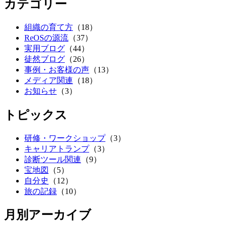
カテゴリー
組織の育て方
（18）
ReOSの源流
（37）
実用ブログ
（44）
徒然ブログ
（26）
事例・お客様の声
（13）
メディア関連
（18）
お知らせ
（3）
トピックス
研修・ワークショップ
（3）
キャリアトランプ
（3）
診断ツール関連
（9）
宝地図
（5）
自分史
（12）
旅の記録
（10）
月別アーカイブ