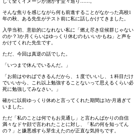
して全くイメージが湧かず堂々巡り……。
そんな焦りを感じながら何も前進することがなかった高校1
年の秋、ある先生がテスト前に私に話しかけてきました。
入学当初、意欲的になれない私に「燃え尽き症候群じゃない
のか？3か月くらいはゆっくり休むのもいいかもね」と声を
かけてくれた先生です。
ただ、今回は真逆の話でした。
「いつまで休んでいるんだ。」
「お前はやればできるんだから、１度でいいし、１科目だけ
でいいから、これ以上勉強することないって思えるくらい必
死に勉強してみなさい。」
確かに以前ゆっくり休めと言ってくれた期間は3か月過ぎて
いました。
ただ「私のことは何でもお見通し」と言わんばかりの自信
満々なドヤ顔で言われたことに対し、「私の何を知ってん
の？」と嫌悪感すら芽生えたのが正直な気持ちです。