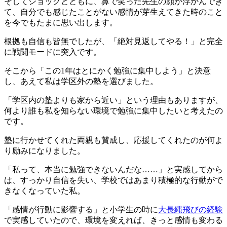
そしてショックとともに、鼻で笑った先生の顔が浮かんでき
て、自分でも感じたことがない感情が芽生えてきた時のこと
を今でもたまに思い出します。
根拠も自信も皆無でしたが、「絶対見返してやる！」と完全
に戦闘モードに突入です。
そこから「この1年はとにかく勉強に集中しよう」と決意
し、あえて私は学区外の塾を選びました。
「学区内の塾よりも家から近い」という理由もありますが、
何より誰も私を知らない環境で勉強に集中したいと考えたの
です。
塾に行かせてくれた両親も賛成し、応援してくれたのが何よ
り励みになりました。
「私って、本当に勉強できないんだな……」と実感してから
は、すっかり自信を失い、学校ではあまり積極的な行動がで
きなくなっていた私。
「感情が行動に影響する」と小学生の時に
大長縄飛びの経験
で実感していたので、環境を変えれば、きっと感情も変わる