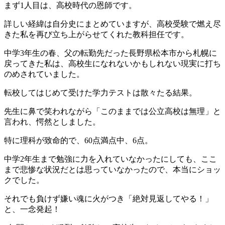
まず1人目は、高校時代の恩師です。
詳しい経緯は自分史にまとめていますが、高校受験で燃え尽
きた私を再び立ち上がらせてくれた教科担任です。
中学3年生の春、父の転勤先だった長野県松本市から札幌に
戻ってきた私は、高校生になれないかもしれない現実に打ち
のめされていました。
転校してはじめて受けた学力テストは散々たる結果。
先生に鼻で笑われながら「このままでは公立高校は無理」と
言われ、愕然としました。
特に理科が致命的で、60点満点中、6点。
中学2年生まで勉強に力を入れていなかったにしても、ここ
まで悲惨な状況だとは思っていなかったので、本当にショッ
クでした。
それでも負けず嫌い魂に火がつき「絶対見返してやる！」
と、一念発起！