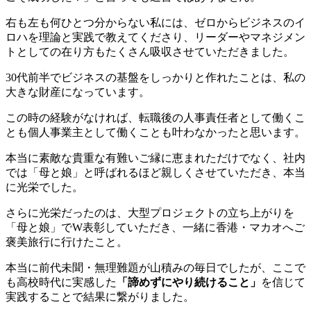
右も左も何ひとつ分からない私には、ゼロからビジネスのイ
ロハを理論と実践で教えてくださり、リーダーやマネジメン
トとしての在り方もたくさん吸収させていただきました。
30代前半でビジネスの基盤をしっかりと作れたことは、私の
大きな財産になっています。
この時の経験がなければ、転職後の人事責任者として働くこ
とも個人事業主として働くことも叶わなかったと思います。
本当に素敵な貴重な有難いご縁に恵まれただけでなく、社内
では「母と娘」と呼ばれるほど親しくさせていただき、本当
に光栄でした。
さらに光栄だったのは、大型プロジェクトの立ち上がりを
「母と娘」でW表彰していただき、一緒に香港・マカオへご
褒美旅行に行けたこと。
本当に前代未聞・無理難題が山積みの毎日でしたが、ここで
も高校時代に実感した
「諦めずにやり続けること」
を信じて
実践することで結果に繋がりました。