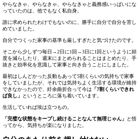
やらなきゃ、やらなきゃ、やらなきゃと義務感いっぱいにな
っていたのは、他でもなく私自身。
誰に求められたわけでもないのに、勝手に自分で自分を苦し
めていました。
自分でつくった家事の基準も厳しすぎたと気づけたのです。
そこから少しずつ毎日→2日に1回→3日に1回というように頻
度を減らしたり、週末にまとめられることはまとめたり、手
抜きと効率化を意識して家事と向き合うことにしました。
最初はしんどかった反動もあって5割くらいの気持ちで家事
をしていましたが、それでは気持ちよく生活する環境が維持
できなかったので、紆余曲折合って今は
「7割くらいできれ
ば良し」
というところに落ち着いています。
生活していれば埃は立つもの。
「完璧な状態をキープし続けることなんて無理じゃん」
と悟
ってから、気持ちが楽になりました。