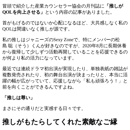
冒頭で紹介した産業カウンセラー協会の月刊誌に
「推しが
QOLを向上させる」
という内容の記事がありました。
首がもげるのではないか心配になるほど、大共感しなく私の
QOLは間違いなく推しが源です。
私の推しはジャニーズの
Sexy Zone
で、特にメンバーの松
島 聡（そう）くんが好きなのですが、2020年8月に長期休養
から復帰して少しずつ活動再開していることを応援できるの
が何より私の活力になっています。
最近では連続ドラマ初出演が実現したり、単独表紙の雑誌が
複数発売されたり、初の舞台出演が決まったりと、本当に活
躍の幅が広がっていて、応援しながら「私も頑張ろう！」と
前を向くことができるんですよね。
「推しは尊い」
まさにその通りだと実感する日々です。
推しがもたらしてくれた素敵なご縁