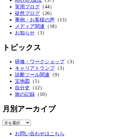
ReOSの源流
（37）
実用ブログ
（44）
徒然ブログ
（26）
事例・お客様の声
（13）
メディア関連
（18）
お知らせ
（3）
トピックス
研修・ワークショップ
（3）
キャリアトランプ
（3）
診断ツール関連
（9）
宝地図
（5）
自分史
（12）
旅の記録
（10）
月別アーカイブ
お問い合わせはこちら