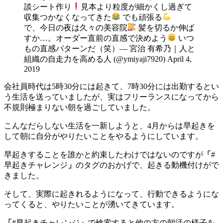
談シート作り
見本より粒度が細かくし過ぎて
収集つかなくなってきた
でも頑張る
で、今日の夜は久々の美容院
髪を切るか伸ば
すか…。オーダー直前の直感で決めよう
いつ
もの直感パターンだ（笑）— 宮治 有希乃｜人と
組織の自走力を高める人 (@ymiyaji7920) April 4,
2019
会社員時代は5時30分には起きて、7時30分には出勤するとい
う生活を送っていましたが、実はフリーランスになってから
不規則極まりない朝を過ごしていました。
こんなだらしない生活を一新しようと、4月からは早起きを
して朝に自分がやりたいことをやるようにしています。
早起きすることを誰かと約束したわけではないのですが
「
#
早起きチャレンジ
」
のタグのおかげで、起きる動機付けがで
きました。
そして、実際に起きれるようになって、行動できるようにな
ってくると、やりたいことが湧いてきています。
「
#早起きチャレンジ
」
で検索すると他の方の朝活の様子を